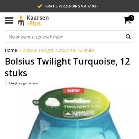
GRATIS VERZENDING V.A. €100,-
0
LEVERING BINNEN 2 WERKDAGEN
ACHTERAF BETALEN VIA AFTERPAY
Home
/
Bolsius Twilight Turquoise, 12 stuks
Bolsius Twilight Turquoise, 12
stuks
|
Schrijf je eigen review