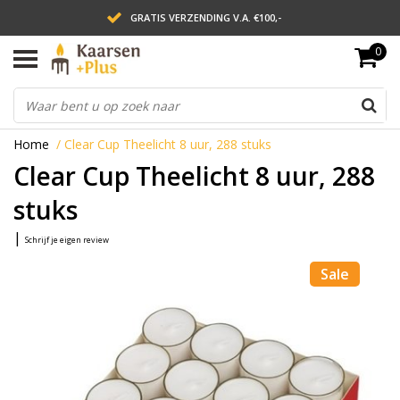
GRATIS VERZENDING V.A. €100,-
0
LEVERING BINNEN 2 WERKDAGEN
ACHTERAF BETALEN VIA AFTERPAY
Home
/
Clear Cup Theelicht 8 uur, 288 stuks
Clear Cup Theelicht 8 uur, 288
stuks
|
Schrijf je eigen review
Sale