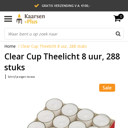
GRATIS VERZENDING V.A. €100,-
0
LEVERING BINNEN 2 WERKDAGEN
ACHTERAF BETALEN VIA AFTERPAY
Home
/
Clear Cup Theelicht 8 uur, 288 stuks
Clear Cup Theelicht 8 uur, 288
stuks
|
Schrijf je eigen review
Sale