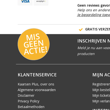
Geen reviews gevo
Help ons en andere 
Je beoordeling toe
GRATIS VERZEN
MI
S
G
E
E
A
C
TI
N
INSCHRIJVEN 
E!
Meld je nu aan voor
producten
KLANTENSERVICE
MIJN A
Kaarsen Plus, over ons
Registrere
Algemene voorwaarden
Mijn bestel
Disclaimer
Mijn ticket
Privacy Policy
Mijn verlang
Betaalmethoden