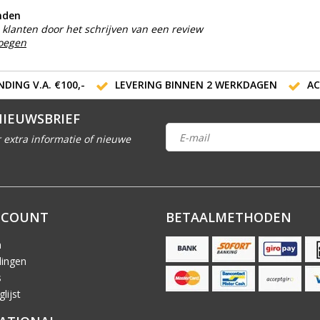
nden
klanten door het schrijven van een review
voegen
DING V.A. €100,-
LEVERING BINNEN 2 WERKDAGEN
AC
NIEUWSBRIEF
 extra informatie of nieuwe
CCOUNT
BETAALMETHODEN
n
lingen
s
lijst