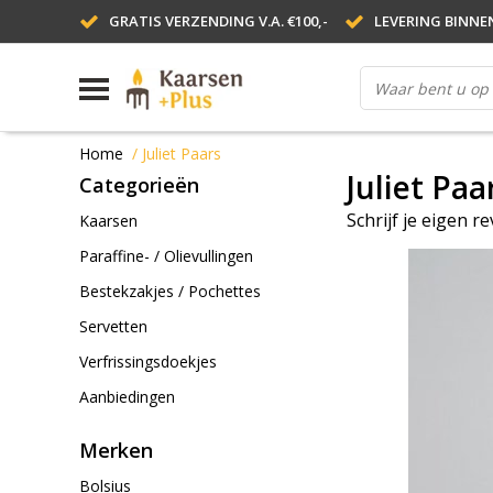
GRATIS VERZENDING V.A. €100,-
LEVERING BINNE
Home
/
Juliet Paars
Juliet Paa
Categorieën
Schrijf je eigen r
Kaarsen
Paraffine- / Olievullingen
Bestekzakjes / Pochettes
Servetten
Verfrissingsdoekjes
Aanbiedingen
Merken
Bolsius