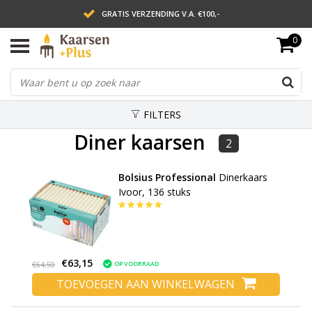
GRATIS VERZENDING V.A. €100,-
0
LEVERING BINNEN 2 WERKDAGEN
ACHTERAF BETALEN VIA AFTERPAY
FILTERS
Diner kaarsen
2
Bolsius Professional
Dinerkaars
Ivoor, 136 stuks
€63,15
OP VOORRAAD
€64,50
TOEVOEGEN AAN WINKELWAGEN