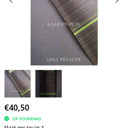
€40,50
OP VOORRAAD
Maak een keuze:
*