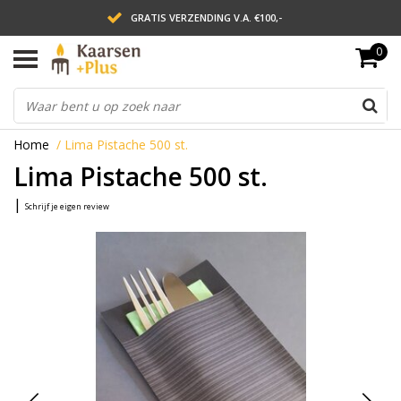
GRATIS VERZENDING V.A. €100,-
0
LEVERING BINNEN 2 WERKDAGEN
ACHTERAF BETALEN VIA AFTERPAY
Home
/
Lima Pistache 500 st.
Lima Pistache 500 st.
|
Schrijf je eigen review