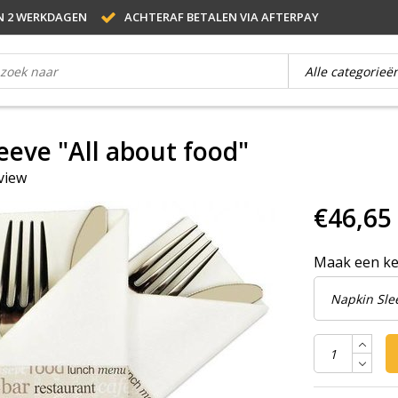
N 2 WERKDAGEN
ACHTERAF BETALEN VIA AFTERPAY
eeve "All about food"
eview
€46,65
Maak een k