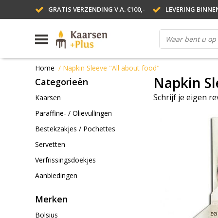
GRATIS VERZENDING V.A. €100,-
LEVERING BINNE
Home
/
Napkin Sleeve "All about food"
Napkin Sl
Categorieën
Schrijf je eigen r
Kaarsen
Paraffine- / Olievullingen
Bestekzakjes / Pochettes
Servetten
Verfrissingsdoekjes
Aanbiedingen
Merken
Bolsius