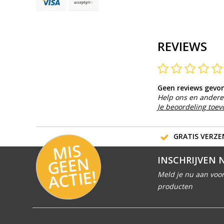
REVIEWS
Geen reviews gevo
Help ons en andere 
Je beoordeling toe
GRATIS VERZEN
MI
S
G
E
E
A
C
TI
N
INSCHRIJVEN 
E!
Meld je nu aan voor
producten