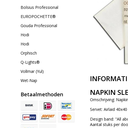
Bolsius Professional
EUROPOCHETTE®
Gouda Professional
Hodi
Hodi
Orphisch
Q-Lights®
Vollmar (Yul)
INFORMATI
Wet-Nap
NAPKIN SLE
Betaalmethoden
Omschrijving: Napki
Servet: Airlaid 40x4
Design band: "All ab
Aantal stuks per do