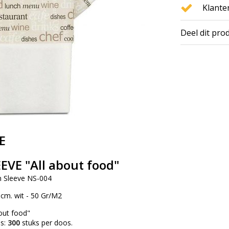
Klante
Deel dit pro
E
EVE "All about food"
n Sleeve NS-004
0 cm. wit - 50 Gr/M2
out food"
os:
300
stuks per doos.