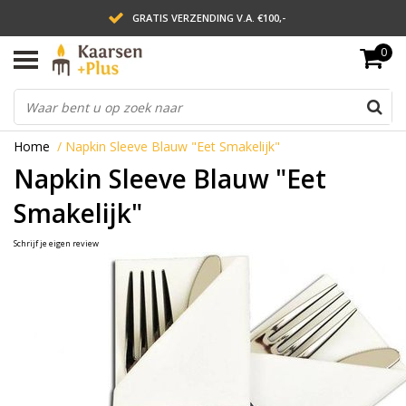
GRATIS VERZENDING V.A. €100,-
0
LEVERING BINNEN 2 WERKDAGEN
ACHTERAF BETALEN VIA AFTERPAY
Home
/
Napkin Sleeve Blauw "Eet Smakelijk"
Napkin Sleeve Blauw "Eet
Smakelijk"
Schrijf je eigen review