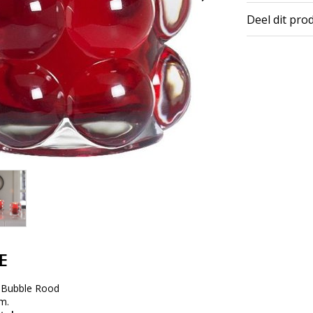
Deel dit pro
E
r Bubble Rood
m.