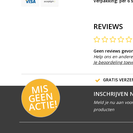
Verpakking: per 6 
REVIEWS
Geen reviews gevo
Help ons en andere 
Je beoordeling toe
GRATIS VERZEN
MI
S
G
E
E
A
C
TI
N
INSCHRIJVEN 
E!
Meld je nu aan voor
producten