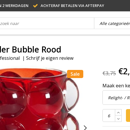
N 2 WERKDAGEN
ACHTERAF BETALEN VIA AFTERPAY
der Bubble Rood
fessional
|
Schrijf je eigen review
€2
€3,75
Sale
Maak een k