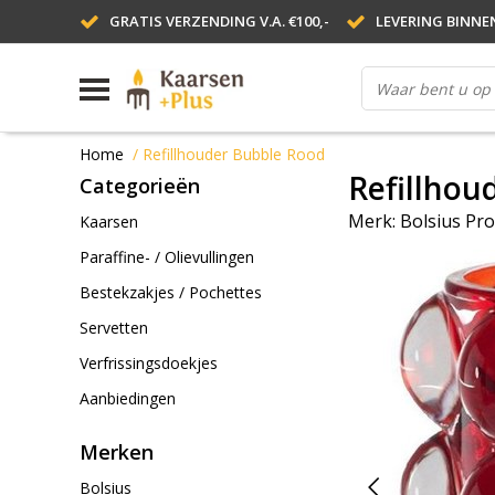
GRATIS VERZENDING V.A. €100,-
LEVERING BINNE
Home
/
Refillhouder Bubble Rood
Refillhou
Categorieën
Merk:
Bolsius Pro
Kaarsen
Paraffine- / Olievullingen
Bestekzakjes / Pochettes
Servetten
Verfrissingsdoekjes
Aanbiedingen
Merken
Bolsius