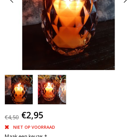
€2,95
€4,50
NIET OP VOORRAAD
Maak een keuze:
*