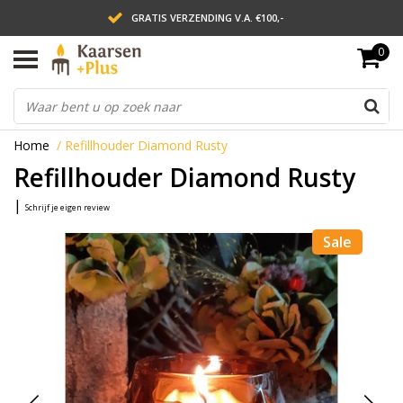
GRATIS VERZENDING V.A. €100,-
0
LEVERING BINNEN 2 WERKDAGEN
ACHTERAF BETALEN VIA AFTERPAY
Home
/
Refillhouder Diamond Rusty
Refillhouder Diamond Rusty
|
Schrijf je eigen review
Sale