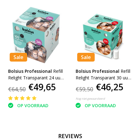
Sale
Sale
Bolsius Professional
Refill
Bolsius Professional
Refill
Relight Transparant 24 uur
Relight Transparant 30 uur
€49,65
€46,25
(100 stuks)
(80 stuks)
€64,50
€59,50
Nog niet gewaardeerd
OP VOORRAAD
OP VOORRAAD
REVIEWS