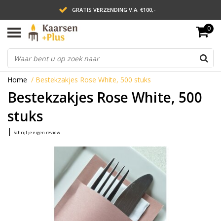
GRATIS VERZENDING V.A. €100,-
0
LEVERING BINNEN 2 WERKDAGEN
ACHTERAF BETALEN VIA AFTERPAY
Home
/
Bestekzakjes Rose White, 500 stuks
Bestekzakjes Rose White, 500
stuks
|
Schrijf je eigen review