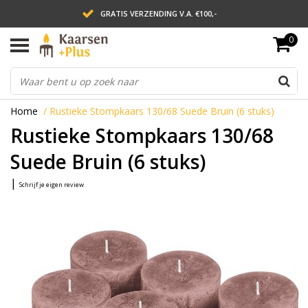
GRATIS VERZENDING V.A. €100,-
0
LEVERING BINNEN 2 WERKDAGEN
ACHTERAF BETALEN VIA AFTERPAY
Home
/
Rustieke Stompkaars 130/68 Suede Bruin (6 stuks)
Rustieke Stompkaars 130/68
Suede Bruin (6 stuks)
|
Schrijf je eigen review