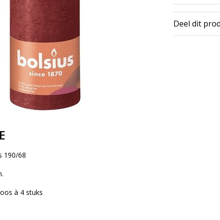
Deel dit pro
E
s 190/68
.
oos à 4 stuks