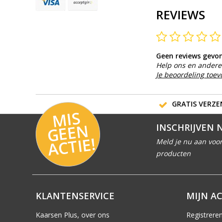
REVIEWS
Geen reviews gevo
Help ons en andere 
Je beoordeling toe
GRATIS VERZEN
MI
S
G
E
E
A
C
TI
N
INSCHRIJVEN 
E!
Meld je nu aan voor
producten
KLANTENSERVICE
MIJN A
Kaarsen Plus, over ons
Registrere