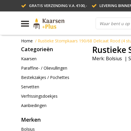
GRATIS VERZENDING V.A. €100,-
LEVERING BINNE
Home
/
Rustieke Stompkaars 190/68 Delicaat Rood (4 st
Rustieke 
Categorieën
Merk:
Bolsius
|
S
Kaarsen
Paraffine- / Olievullingen
Bestekzakjes / Pochettes
Servetten
Verfrissingsdoekjes
Aanbiedingen
Merken
Bolsius