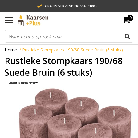
GRATIS VERZENDING V.A. €100,-
0
LEVERING BINNEN 2 WERKDAGEN
ACHTERAF BETALEN VIA AFTERPAY
Home
/
Rustieke Stompkaars 190/68 Suede Bruin (6 stuks)
Rustieke Stompkaars 190/68
Suede Bruin (6 stuks)
|
Schrijf je eigen review