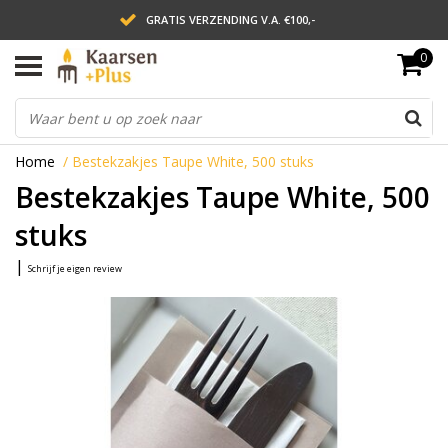
GRATIS VERZENDING V.A. €100,-
0
LEVERING BINNEN 2 WERKDAGEN
ACHTERAF BETALEN VIA AFTERPAY
Home
/
Bestekzakjes Taupe White, 500 stuks
Bestekzakjes Taupe White, 500
stuks
|
Schrijf je eigen review