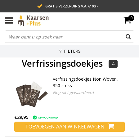
GRATIS VERZENDING V.A. €100,-
0
LEVERING BINNEN 2 WERKDAGEN
ACHTERAF BETALEN VIA AFTERPAY
FILTERS
Verfrissingsdoekjes
4
Verfrissingsdoekjes Non Woven,
350 stuks
Nog niet gewaardeerd
€29,95
OP VOORRAAD
TOEVOEGEN AAN WINKELWAGEN