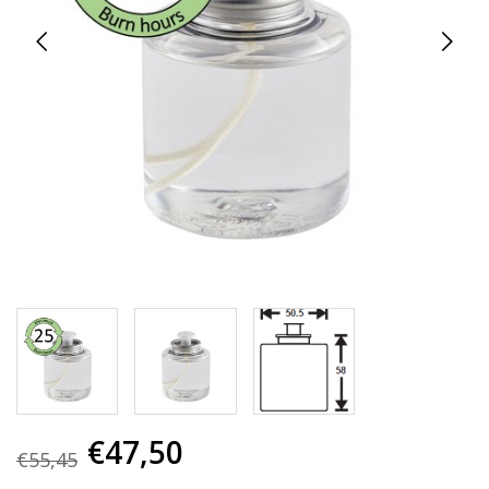
€47,50
€55,45