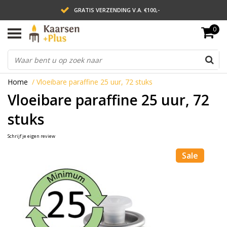
GRATIS VERZENDING V.A. €100,-
0
LEVERING BINNEN 2 WERKDAGEN
ACHTERAF BETALEN VIA AFTERPAY
Home
/
Vloeibare paraffine 25 uur, 72 stuks
Vloeibare paraffine 25 uur, 72
stuks
Schrijf je eigen review
Sale