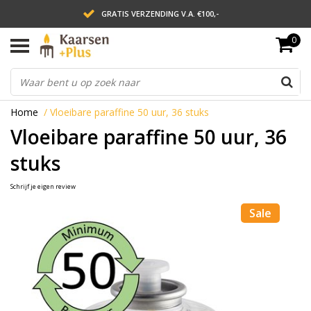
GRATIS VERZENDING V.A. €100,-
0
LEVERING BINNEN 2 WERKDAGEN
ACHTERAF BETALEN VIA AFTERPAY
Home
/
Vloeibare paraffine 50 uur, 36 stuks
Vloeibare paraffine 50 uur, 36
stuks
Schrijf je eigen review
Sale