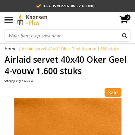
GRATIS VERZENDING V.A. €100,-
0
LEVERING BINNEN 2 WERKDAGEN
ACHTERAF BETALEN VIA AFTERPAY
Home
/
Airlaid servet 40x40 Oker Geel 4-vouw 1.600 stuks
Airlaid servet 40x40 Oker Geel
4-vouw 1.600 stuks
Schrijf je eigen review
Sale