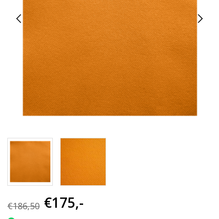
€175,-
€186,50