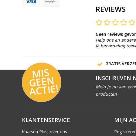
REVIEWS
Geen reviews gevo
Help ons en andere 
Je beoordeling toe
GRATIS VERZEN
MI
S
G
E
E
A
C
TI
N
INSCHRIJVEN 
E!
Meld je nu aan voor
producten
KLANTENSERVICE
MIJN A
Kaarsen Plus, over ons
Registrere