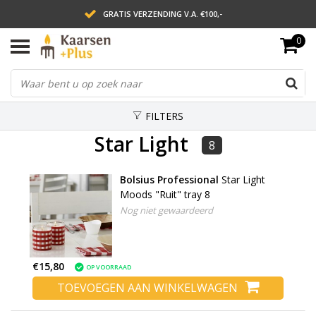
GRATIS VERZENDING V.A. €100,-
0
LEVERING BINNEN 2 WERKDAGEN
ACHTERAF BETALEN VIA AFTERPAY
FILTERS
Star Light
8
Bolsius Professional
Star Light
Moods "Ruit" tray 8
Nog niet gewaardeerd
€15,80
OP VOORRAAD
TOEVOEGEN AAN WINKELWAGEN