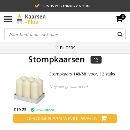
GRATIS VERZENDING V.A. €100,-
0
LEVERING BINNEN 2 WERKDAGEN
ACHTERAF BETALEN VIA AFTERPAY
FILTERS
Stompkaarsen
13
Stompkaars 148/58 Ivoor, 12 stuks
Nog niet gewaardeerd
€19,25
OP VOORRAAD
TOEVOEGEN AAN WINKELWAGEN